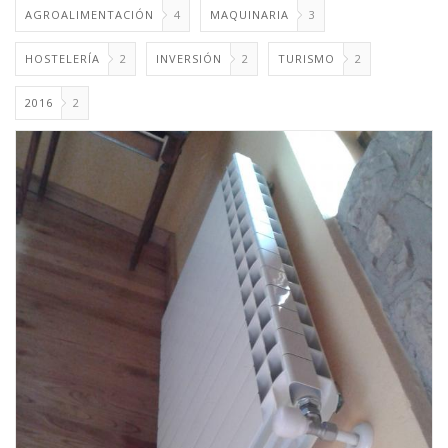
AGROALIMENTACIÓN
4
MAQUINARIA
3
HOSTELERÍA
2
INVERSIÓN
2
TURISMO
2
2016
2