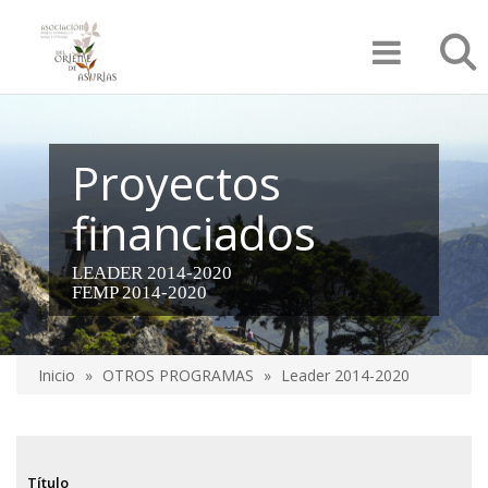
Pasar
Búsqu
al
contenido
principal
Proyectos
financiados
LEADER 2014-2020
FEMP 2014-2020
Inicio
OTROS PROGRAMAS
Leader 2014-2020
Sobrescribir
enlaces
de
Título