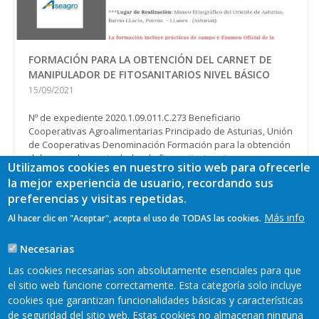
FORMACIÓN PARA LA OBTENCIÓN DEL CARNET DE
MANIPULADOR DE FITOSANITARIOS NIVEL BÁSICO
15/09/2021
Nº de expediente 2020.1.09.011.C.273 Beneficiario
Cooperativas Agroalimentarias Principado de Asturias, Unión
de Cooperativas Denominación Formación para la obtención
del carnet de manipulador de fitosanitarios niv...
Utilizamos cookies en nuestro sitio web para ofrecerle
Ver más
la mejor experiencia de usuario, recordando sus
preferencias y visitas repetidas.
Más info
Al hacer clic en "Aceptar", acepta el uso de TODAS las cookies.
Paginación
Página
1
Page
2
Page
3
Page
4
Page
5
Siguiente
››
Necesarias
actual
página
Última
Último »
Las cookies necesarias son absolutamente esenciales para que
página
el sitio web funcione correctamente. Esta categoría solo incluye
cookies que garantizan funcionalidades básicas y características
Más
de seguridad del sitio web. Estas cookies no almacenan ninguna