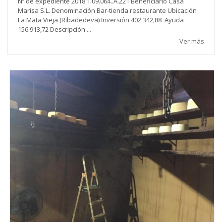
Nº de expediente 2018.1.09.064..A.221 Beneficiario Casa
Marisa S.L. Denominación Bar-tienda restaurante Ubicación
La Mata Vieja (Ribadedeva) Inversión 402.342,88 Ayuda
156.913,72 Descripción ...
Ver más