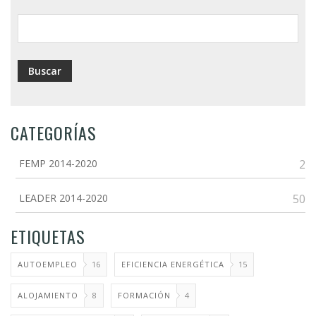
ayuda
a
la
navegación
CATEGORÍAS
FEMP 2014-2020
2
LEADER 2014-2020
50
ETIQUETAS
AUTOEMPLEO
16
EFICIENCIA ENERGÉTICA
15
ALOJAMIENTO
8
FORMACIÓN
4