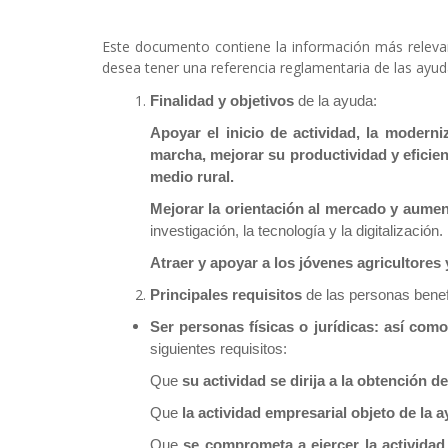
Sobrescribir
enlaces
Este documento contiene la información más relevant
de
desea tener una referencia reglamentaria de las ayud
ayuda
Finalidad y objetivos
de la ayuda:
Apoyar el inicio de actividad, la moderni
a
marcha, mejorar su productividad y eficie
la
medio rural.
navegación
Mejorar la orientación al mercado y aument
investigación, la tecnología y la digitalización.
Atraer y apoyar a los jóvenes agricultores
Principales requisitos
de las personas benef
Ser personas físicas o jurídicas: así com
siguientes requisitos:
Que
su actividad se dirija a la obtención 
Que
la actividad empresarial objeto de la 
Que
se comprometa a ejercer la actividad 