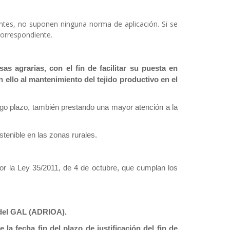
antes, no suponen ninguna norma de aplicación. Si se
correspondiente.
as agrarias, con el fin de facilitar su puesta en
ello al mantenimiento del tejido productivo en el
argo plazo, también prestando una mayor atención a la
ostenible en las zonas rurales.
or la Ley 35/2011, de 4 de octubre, que cumplan los
l del GAL (ADRIOA).
la fecha fin del plazo de justificación del fin de