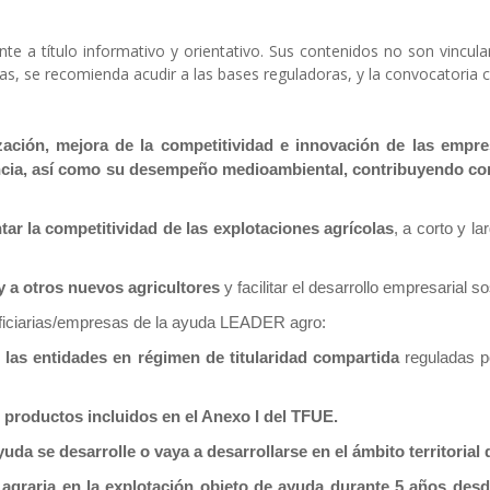
e a título informativo y orientativo. Sus contenidos no son vincul
as, se recomienda acudir a las bases reguladoras, y la convocatoria 
zación, mejora de la competitividad e innovación de las empres
ncia, así como su desempeño medioambiental, contribuyendo con 
ar la competitividad de las explotaciones agrícolas
, a corto y l
 y a otros nuevos agricultores
y facilitar el desarrollo empresarial s
iciarias/empresas de la ayuda
LEADER
agro:
o las entidades en régimen de titularidad compartida
reguladas p
de productos incluidos en el Anexo I del TFUE.
ayuda se desarrolle o vaya a desarrollarse en el ámbito territoria
agraria en la explotación objeto de ayuda durante 5 años desde 