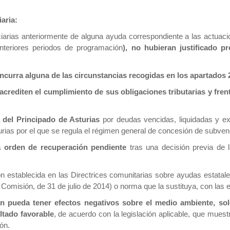
aria:
iciarias anteriormente de alguna ayuda correspondiente a las actuac
nteriores periodos de programación
), no hubieran justificado p
curra alguna de las circunstancias recogidas en los apartados 2, 
 acrediten el cumplimiento de sus obligaciones tributarias y fren
 del Principado de Asturias
por deudas vencidas, liquidadas y exi
urias por el que se regula el régimen general de concesión de subven
 orden de recuperación pendiente
tras una decisión previa de 
ión establecida en las Directrices comunitarias sobre ayudas estat
Comisión, de 31 de julio de 2014) o norma que la sustituya, con las
n pueda tener efectos negativos sobre el medio ambiente, sol
ltado favorable
, de acuerdo con la legislación aplicable, que mues
ón.