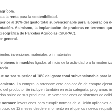
grícola.
 la renta para la sostenibilidad.
erior al 10% del gasto total subvencionable para la operación de
ntación. Asimismo, la implantación de praderas en terrenos que
 Geográfica de Parcelas Agrícolas (SIGPAC).
er general.
guientes inversiones materiales o inmateriales:
de bienes inmuebles
ligados al inicio de la actividad o a la modern
rcela.
e no sea superior al 10% del gasto total subvencionable para la 
pamiento
: La compra, o arrendamiento con opción de compra ejecuta
do del producto. Se incluyen también en esta categoría: programas 
ión online de sus productos; implementaciones de sistemas de calida
e normas:
Inversiones para cumplir normas de la Unión aplicables a 
un plazo de 12 meses desde el momento en el que los nuevos requisito