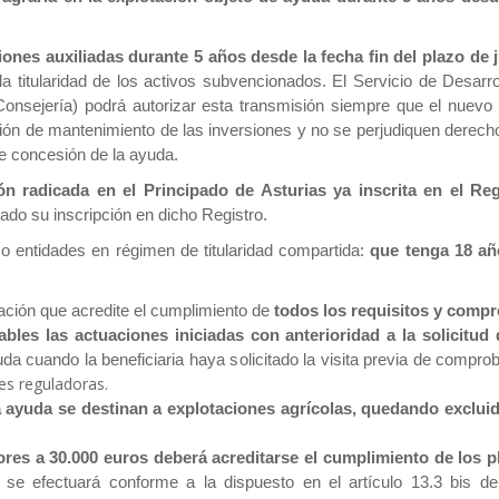
nes auxiliadas durante 5 años desde la fecha fin del plazo de ju
e la titularidad de los activos subvencionados. El Servicio de Desarr
Consejería) podrá autorizar esta transmisión siempre que el nuevo t
ión de mantenimiento de las inversiones y no se perjudiquen derecho
de concesión de la ayuda.
ción radicada en el Principado de Asturias ya inscrita en el R
tado su inscripción en dicho Registro.
o entidades en régimen de titularidad compartida:
que tenga 18 a
ación que acredite el cumplimiento de
todos los requisitos y compr
bles las actuaciones iniciadas con anterioridad a la solicitud
yuda cuando la beneficiaria haya solicitado la visita previa de compro
es reguladoras.
 ayuda se destinan a explotaciones agrícolas, quedando excluida
res a 30.000 euros deberá acreditarse el cumplimiento de los p
o se efectuará conforme a la dispuesto en el artículo 13.3 bis 