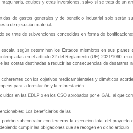
e maquinaria, equipos y otras inversiones, salvo si se trata de un
rtidas de gastos generales y de beneficio industrial solo serán
uesto de ejecución material.
ando se trate de subvenciones concedidas en forma de bonificacio
an escala, según determinen los Estados miembros en sus planes 
o contempladas en el artículo 32 del Reglamento (UE) 2021/1060, ex
de las costas destinadas a reducir las consecuencias de desastres 
coherentes con los objetivos medioambientales y climáticos acordes c
opeas para la forestación y la reforestación.
luidos en las EDLP o en los CSO aprobados por el GAL, al que corresp
encionables: Los beneficiarios de las
 podrán subcontratar con terceros la ejecución total del proyecto 
 debiendo cumplir las obligaciones que se recogen en dicho artículo