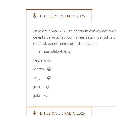
Sobrescribir
enlaces
DIFUSIÓN EN RADIO 2026
de
ayuda
En la anualidad 2026 se continúa con las accion
a
Oriente de Asturias, con la realización periódic
oriental, beneficiarios de estas ayudas.
la
Anualidad 2026
navegación
Febrero
🎧
Marzo
🎧
Mayo
🎧
Junio
🎧
Julio
🎧
DIFUSIÓN EN RADIO 2025