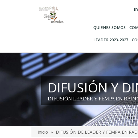
Pasar
In
al
contenido
principal
QUIENES SOMOS
COM
LEADER 2023-2027
CO
DIFUSIÓN Y D
DIFUSIÓN LEADER Y FEMPA EN RADI
Inicio
DIFUSIÓN DE LEADER Y FEMPA EN RAD