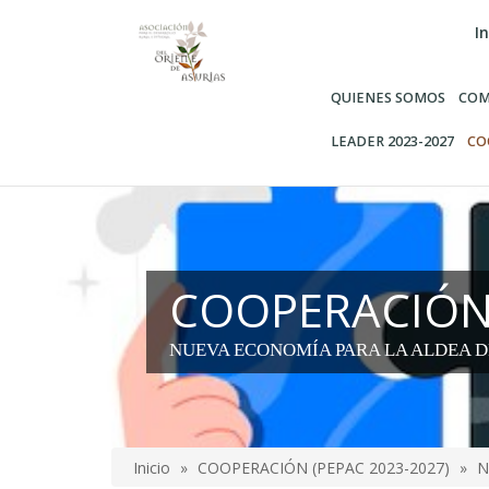
Pasar
In
al
contenido
principal
QUIENES SOMOS
COM
LEADER 2023-2027
CO
COOPERACIÓN 
NUEVA ECONOMÍA PARA LA ALDEA D
Inicio
COOPERACIÓN (PEPAC 2023-2027)
N