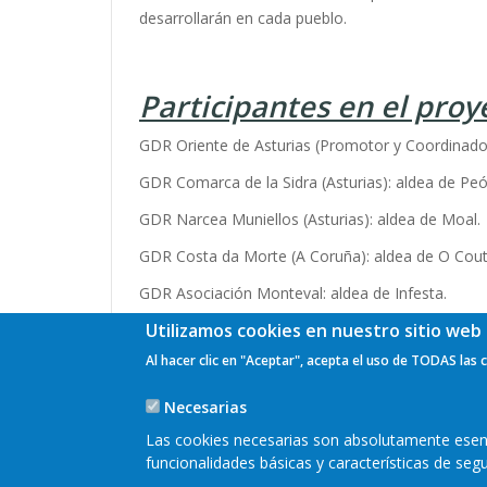
desarrollarán en cada pueblo.
Participantes en el proy
GDR Oriente de Asturias (Promotor y Coordinador
GDR Comarca de la Sidra (Asturias): aldea de Peó
GDR Narcea Muniellos (Asturias): aldea de Moal.
GDR Costa da Morte (A Coruña): aldea de O Cout
GDR Asociación Monteval: aldea de Infesta.
Utilizamos cookies en nuestro sitio web 
Asociación Tolomendi (Gipuzkoa): pueblo de Ore
Al hacer clic en "Aceptar", acepta el uso de TODAS las 
Necesarias
Las cookies necesarias son absolutamente esenci
funcionalidades básicas y características de se