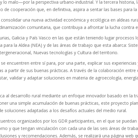
 lo malo—por la perspectiva urbano-industrial. Y la tercera historia, la
 de cooperación que, en definitiva, aspira a sentar las bases para la 
 consolidar una nueva actividad económica y ecológica en aldeas rura
 dinamización comunitaria, que contribuya a afrontar la lucha contra 
urias, Galicia y País Vasco en las que están teniendo lugar procesos l
a para la Aldea (NEA) y de las áreas de trabajo que esta abarca: Sis
rgeneracional, Nuevas tecnologías y Cultura del territorio.
e encuentren entre sí para, por una parte, explicar sus experiencias y
deas a partir de sus buenas prácticas. A través de la colaboración en
astar, validar y adaptar soluciones en materia de agroecología, energí
ca al desarrollo rural mediante un enfoque innovador basado en la tra
oponer una simple acumulación de buenas prácticas, este proyecto plan
de soluciones adaptadas a los desafíos actuales del medio rural.
cuentros organizados por los GDR participantes, en el que se puedan p
rno y que tengan vinculación con cada una de las seis áreas de trabaj
clusiones y recomendaciones. Además, se realizará una página web qu