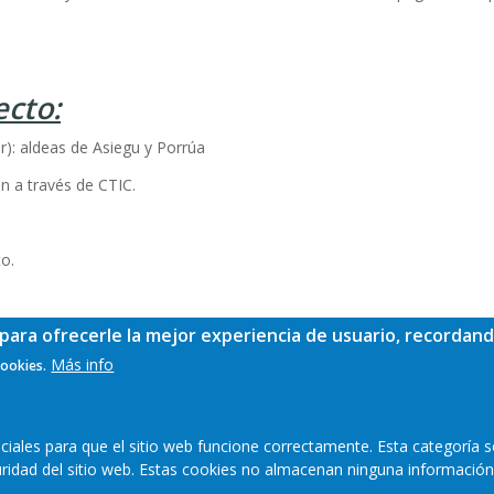
ecto:
): aldeas de Asiegu y Porrúa
n a través de CTIC.
o.
para ofrecerle la mejor experiencia de usuario, recordand
xa.
Más info
cookies.
ales para que el sitio web funcione correctamente. Esta categoría s
guridad del sitio web. Estas cookies no almacenan ninguna información