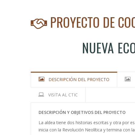
Sobrescribir
enlaces
PROYECTO DE CO
de
ayuda
a
NUEVA ECO
la
navegación
DESCRIPCIÓN DEL PROYECTO
VISITA AL CTIC
DESCRIPCIÓN Y OBJETIVOS DEL PROYECTO
La aldea tiene dos historias escritas y otra por e
inicia con la Revolución Neolítica y termina con l