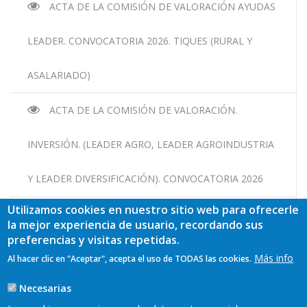
ACTA DE LA COMISIÓN DE VALORACIÓN AYUDAS
LEADER. CONVOCATORIA 2026. TIQUES (RURAL Y
ASALARIADO)
ACTA DE LA COMISIÓN DE VALORACIÓN.
INVERSIÓN. (LEADER AGRO, LEADER AGROINDUSTRIA
Y LEADER DIVERSIFICACIÓN). CONVOCATORIA 2026
Utilizamos cookies en nuestro sitio web para ofrecerle
Estatutos y estructura
la mejor experiencia de usuario, recordando sus
organizativa
preferencias y visitas repetidas.
Más info
Al hacer clic en "Aceptar", acepta el uso de TODAS las cookies.
Estatutos ADRIOA actualizados en 2024
Asamblea general
Necesarias
Junta directiva