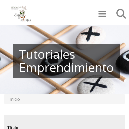
Pasar
Búsqu
al
contenido
principal
Tutoriales
Emprendimiento
Inicio
Sobrescribir
enlaces
de
Título