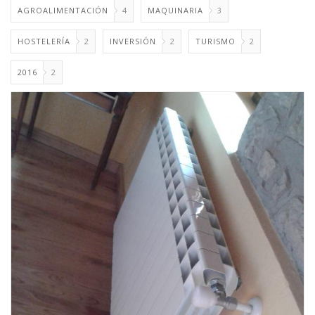
AGROALIMENTACIÓN
4
MAQUINARIA
3
HOSTELERÍA
2
INVERSIÓN
2
TURISMO
2
2016
2