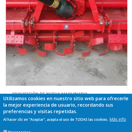
ADQUISICIÓN DE NUEVA MAQUINARIA
Utilizamos cookies en nuestro sitio web para ofrecerle
19/08/2021
la mejor experiencia de usuario, recordando sus
preferencias y visitas repetidas.
Beneficiario: Hermanos Argüelles S.C. Inversión auxiliable:
111.614,05 € Subvención total: 36.832,64 € Ubicación: La Roza,
Más info
Al hacer clic en "Aceptar", acepta el uso de TODAS las cookies.
Bricia (Llanes) Año de convocatoria: 2016 El objeto de la
ayuda que se solicita consiste en la comp...