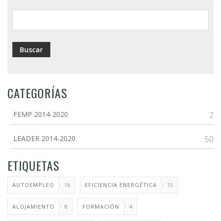
ayuda
a
la
navegación
CATEGORÍAS
FEMP 2014-2020
2
LEADER 2014-2020
50
ETIQUETAS
AUTOEMPLEO
16
EFICIENCIA ENERGÉTICA
15
ALOJAMIENTO
8
FORMACIÓN
4