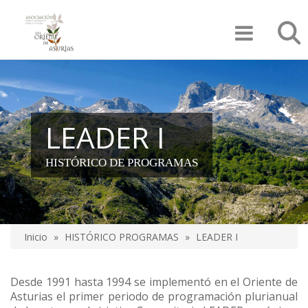
Pasar
Búsqu
al
contenido
principal
LEADER I
HISTÓRICO DE PROGRAMAS
Inicio
HISTÓRICO PROGRAMAS
LEADER I
Sobrescribir
enlaces
Desde 1991 hasta 1994 se implementó en el Oriente de
Asturias el primer periodo de programación plurianual
de