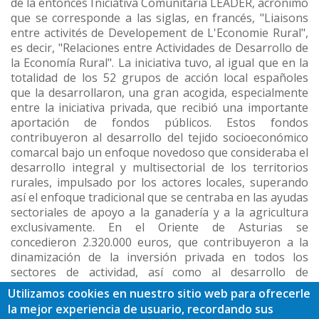
de la entonces Iniciativa Comunitaria LEADER, acrónimo
ayuda
que se corresponde a las siglas, en francés, "Liaisons
entre activités de Developement de L'Economie Rural",
a
es decir, "Relaciones entre Actividades de Desarrollo de
la Economía Rural". La iniciativa tuvo, al igual que en la
la
totalidad de los 52 grupos de acción local españoles
navegación
que la desarrollaron, una gran acogida, especialmente
entre la iniciativa privada, que recibió una importante
aportación de fondos públicos. Estos fondos
contribuyeron al desarrollo del tejido socioeconómico
comarcal bajo un enfoque novedoso que consideraba el
desarrollo integral y multisectorial de los territorios
rurales, impulsado por los actores locales, superando
así el enfoque tradicional que se centraba en las ayudas
sectoriales de apoyo a la ganadería y a la agricultura
exclusivamente. En el Oriente de Asturias se
concedieron 2.320.000 euros, que contribuyeron a la
dinamización de la inversión privada en todos los
sectores de actividad, así como al desarrollo de
infraestructuras públicas de interés general.
Utilizamos cookies en nuestro sitio web para ofrecerle
la mejor experiencia de usuario, recordando sus
Datos de LEADER I en el Oriente