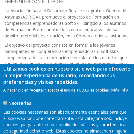
EMPRENDER CON EL LEADER
ayuda
La Asociación para el Desarrollo Rural e Integral del Oriente de
a
Asturias (ADRIOA), promueve el proyecto de Formación en
competencias emprendedoras Soft Skill, dirigido a los alumnos
la
de Formación Profesional de los centros educativos de su
ámbito territorial de actuación, en la Comarca oriental asturiana.
navegación
El objetivo del proyecto consiste en formar a los jóvenes
participantes en competencias emprendedoras o soft skills
complementarios a su formación curricular de los estudios que
cursen, para que de esta manera puedan posteriormente llegar
Utilizamos cookies en nuestro sitio web para ofrecerle
a emprender una idea de negocios y opten, si así lo desean, a
la mejor experiencia de usuario, recordando sus
las ayudas LEADER del Oriente de Asturias.
preferencias y visitas repetidas.
Más info
Al hacer clic en "Aceptar", acepta el uso de TODAS las cookies.
📄
MEMORIA PROYECTO EMPRENDIMIENTO
Necesarias
🎞
VÍDEO EMPRENDIMIENTO JOVEN
Las cookies necesarias son absolutamente esenciales para que
🎧
PODCAST "EMPRENDIENDO EN EL ORIENTE"
el sitio web funcione correctamente. Esta categoría solo incluye
cookies que garantizan funcionalidades básicas y características
de seguridad del sitio web. Estas cookies no almacenan ninguna