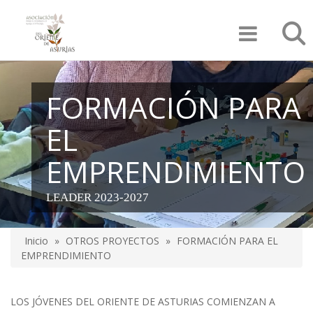
Pasar
Búsqu
al
contenido
principal
FORMACIÓN PARA
EL
EMPRENDIMIENTO
LEADER 2023-2027
Inicio
OTROS PROYECTOS
FORMACIÓN PARA EL
Sobrescribir
EMPRENDIMIENTO
enlaces
de
LOS JÓVENES DEL ORIENTE DE ASTURIAS COMIENZAN A