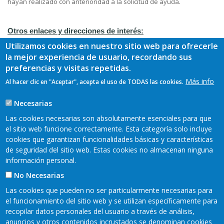
hayan realizado con anterioridad a la solicitud de ayuda.
Otros enlaces y direcciones de interés:
Utilizamos cookies en nuestro sitio web para ofrecerle
BASES REGULADORAS LEADER 2023-2027.
la mejor experiencia de usuario, recordando sus
https://www.leaderoriente.es
/sites/default/files/oriente/BBRR-
preferencias y visitas repetidas.
LEADER-BOPA-INVERSION-2025-04263_0.pdf
Más info
Al hacer clic en "Aceptar", acepta el uso de TODAS las cookies.
Podrá acceder a la sede electrónica para la presentación de
la COMUNICACIÓN PREVIA, a través del siguiente enlace:
Necesarias
📤
AYUD0535T01 - Comunicación previa de inicio de
Las cookies necesarias son absolutamente esenciales para que
operaciones subvencionables. LEADER (PEPAC 2023-2027) -
el sitio web funcione correctamente. Esta categoría solo incluye
Sede Electrónica
cookies que garantizan funcionalidades básicas y características
de seguridad del sitio web. Estas cookies no almacenan ninguna
información personal.
No Necesarias
Las cookies que pueden no ser particularmente necesarias para
el funcionamiento del sitio web y se utilizan específicamente para
recopilar datos personales del usuario a través de análisis,
anuncios y otros contenidos incrustados se denominan cookies