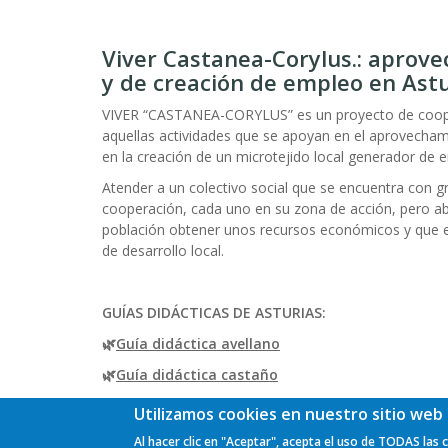
Sobrescribir
enlaces
Viver Castanea-Corylus.: aprove
de
y de creación de empleo en Astu
ayuda
VIVER “CASTANEA-CORYLUS” es un proyecto de coopera
aquellas actividades que se apoyan en el aprovecham
a
en la creación de un microtejido local generador de 
la
Atender a un colectivo social que se encuentra con gr
navegación
cooperación, cada uno en su zona de acción, pero ab
población obtener unos recursos económicos y que 
de desarrollo local.
GUÍAS DIDÁCTICAS DE ASTURIAS:
🌿
Guía didáctica avellano
🌿
Guía didáctica castaño
Utilizamos cookies en nuestro sitio web 
Más información
Al hacer clic en "Aceptar", acepta el uso de TODAS las 