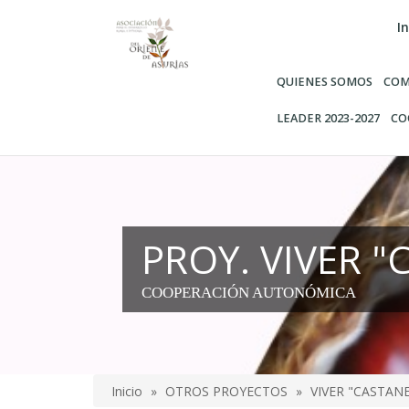
Pasar
In
al
contenido
principal
QUIENES SOMOS
COM
LEADER 2023-2027
CO
PROY. VIVER 
COOPERACIÓN AUTONÓMICA
Inicio
OTROS PROYECTOS
VIVER "CASTAN