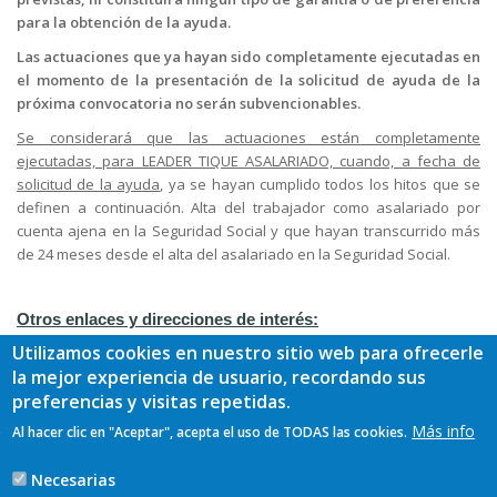
para la obtención de la ayuda.
Las actuaciones que ya hayan sido completamente ejecutadas en
el momento de la presentación de la solicitud de ayuda de la
próxima convocatoria no serán subvencionables.
Se considerará que las actuaciones están completamente
ejecutadas, p
ara LEADER TIQUE ASALARIADO, cuando, a fecha de
solicitud de la ayuda
, ya se hayan cumplido todos los hitos que se
definen a continuación. Alta del trabajador como asalariado por
cuenta ajena en la Seguridad Social y que hayan transcurrido más
de 24 meses desde el alta del asalariado en la Seguridad Social.
Otros enlaces y direcciones de interés:
Utilizamos cookies en nuestro sitio web para ofrecerle
BASES REGULADORAS LEADER 2023-2027.
la mejor experiencia de usuario, recordando sus
https://www.leaderoriente.es/sites/default/files/oriente/BBRR-
preferencias y visitas repetidas.
LEADER-BOPA-TIQUES-2025-04266_0.pdf
Más info
Al hacer clic en "Aceptar", acepta el uso de TODAS las cookies.
Podrá acceder a la sede electrónica para la presentación de
la COMUNICACIÓN PREVIA, a través del siguiente enlace:
Necesarias