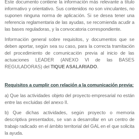
Este documento contiene la información más relevante a título
ayuda
informativo y orientativo. Sus contenidos no son vinculantes, no
suponen ninguna norma de aplicación. Si se desea tener una
a
referencia reglamentaria de las ayudas, se recomienda acudir a
la
las bases reguladoras, y la convocatoria correspondiente.
navegación
Información general sobre requisitos, y documentos que se
deben aportar, según sea su caso, para la correcta tramitación
del procedimiento de comunicación previa al inicio de las
actuaciones LEADER (ANEXO VI de las BASES
REGULADORAS) del
TIQUE ASALARIADO
.
Requisitos a cumplir con relación a la comunicación previa:
a) Que las actividades objeto del proyecto empresarial no están
entre las excluidas del anexo II.
b) Que dichas actividades, según proyecto o memoria
descriptiva presentados, se van a desarrollar en un centro de
trabajo radicado en el ámbito territorial del GAL en el que solicita
la ayuda.