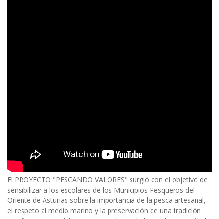
Body
El PROYECTO "PESCANDO VALORES" surgió con el objetivo de
sensibilizar a los escolares de los Municipios Pesqueros del
Oriente de Asturias sobre la importancia de la pesca artesanal,
el respeto al medio marino y la preservación de una tradición