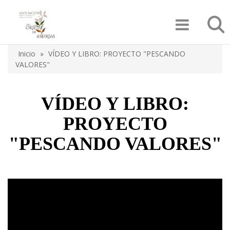
Pasar
Búsqu
al
contenido
principal
Inicio
VÍDEO Y LIBRO: PROYECTO "PESCANDO
Sobrescribir
VALORES"
enlaces
de
VÍDEO Y LIBRO:
ayuda
PROYECTO
a
"PESCANDO VALORES"
la
navegación
Video