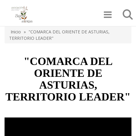
Pasar
Búsqu
al
contenido
principal
Inicio
"COMARCA DEL ORIENTE DE ASTURIAS,
Sobrescribir
TERRITORIO LEADER"
enlaces
de
"COMARCA DEL
ayuda
ORIENTE DE
a
ASTURIAS,
la
TERRITORIO LEADER"
navegación
Video