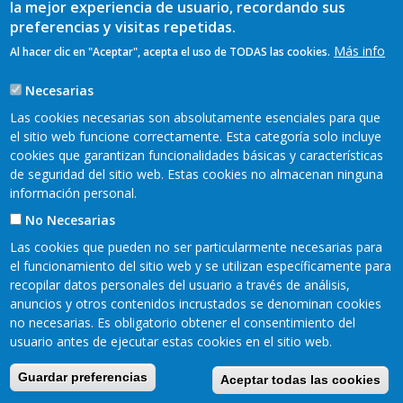
"Llacín", de Porrúa (Llanes), se presentó el
vídeo "Comarca
la mejor experiencia de usuario, recordando sus
del Oriente de Asturias, Territorio Leader"
, promovido por la
preferencias y visitas repetidas.
Asociación para el Desarrollo Rural e Integral del Oriente de
Más info
Al hacer clic en "Aceptar", acepta el uso de TODAS las cookies.
Asturias.
Necesarias
Las cookies necesarias son absolutamente esenciales para que
el sitio web funcione correctamente. Esta categoría solo incluye
TAGS
cookies que garantizan funcionalidades básicas y características
de seguridad del sitio web. Estas cookies no almacenan ninguna
información personal.
No Necesarias
Las cookies que pueden no ser particularmente necesarias para
el funcionamiento del sitio web y se utilizan específicamente para
recopilar datos personales del usuario a través de análisis,
anuncios y otros contenidos incrustados se denominan cookies
Mapa web
Aviso legal
no necesarias. Es obligatorio obtener el consentimiento del
Pie
usuario antes de ejecutar estas cookies en el sitio web.
Política de privacidad
Cookies
Accesibilidad
de
Guardar preferencias
Aceptar todas las cookies